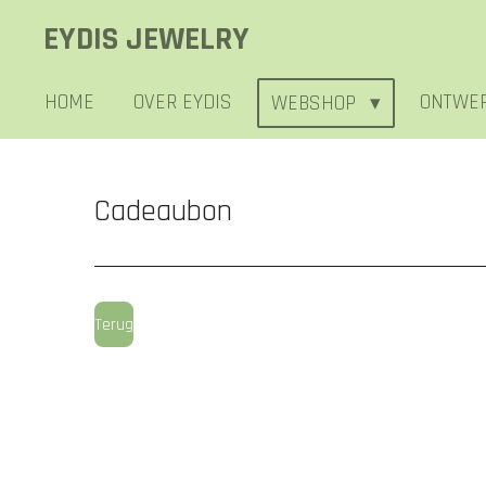
Ga
EYDIS JEWELRY
direct
naar
HOME
OVER EYDIS
ONTWER
WEBSHOP
de
hoofdinhoud
Cadeaubon
Terug