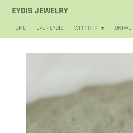
Ga
EYDIS JEWELRY
direct
naar
HOME
OVER EYDIS
ONTWER
WEBSHOP
de
hoofdinhoud