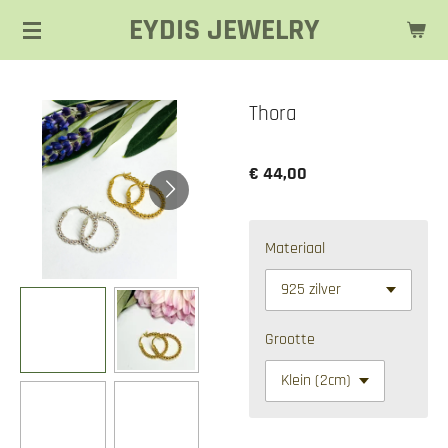
EYDIS JEWELRY
Ga
direct
naar
de
Thora
hoofdinhoud
€ 44,00
Materiaal
Grootte