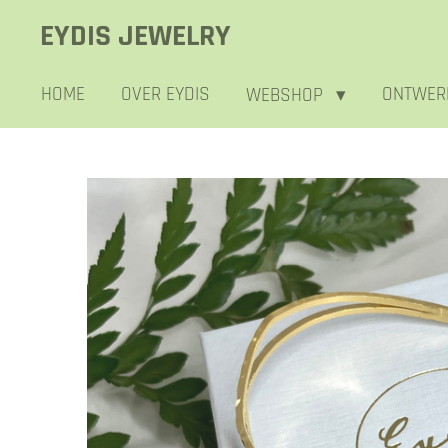
Ga
EYDIS JEWELRY
direct
naar
HOME
OVER EYDIS
ONTWER
WEBSHOP
de
hoofdinhoud