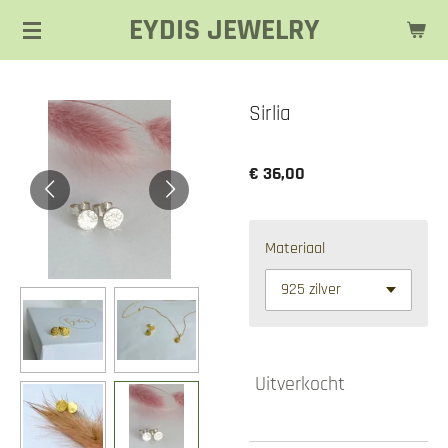
EYDIS JEWELRY
Ga
direct
naar
de
Sirlia
hoofdinhoud
€ 36,00
Materiaal
Uitverkocht